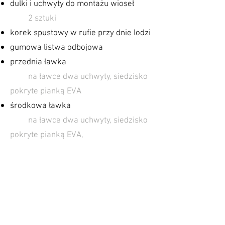
dulki ​i uchwyty do
montażu wioseł
​
2 sztuki
korek spustowy w rufie przy dnie lodzi
gumowa listwa odbojowa
przednia ławka
na
ławce dwa uchwyty, siedzisko
pokryte pianką EVA ​
środkowa
ławka
na
ławce dwa uchwyty, siedzisko
pokryte pianką EVA,
schowek
tylna ławka
na
ławce dwa uchwyty, siedzisko
pokryte pianką EVA,