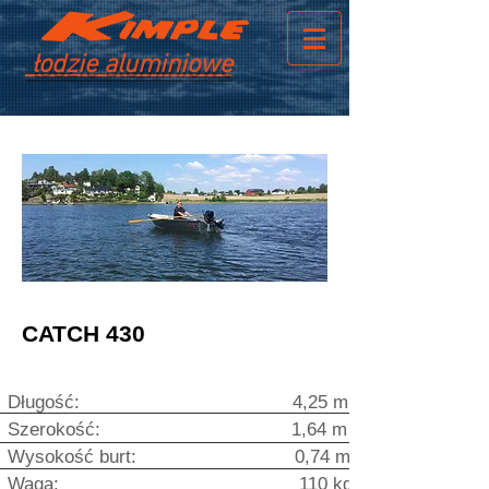
łodzie aluminiowe
CATCH 430
Długość: 4,25 m
Szer
o
ko
ść: 1,64 m
Wysokość burt: 0,74 m
Waga: 110 kg