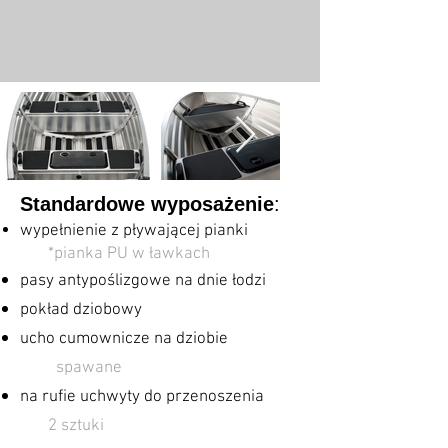
Standardowe wyposażenie
:
wypełnienie z pływającej pianki
​
*
pianka PU w ławkach
pasy antypoślizgowe na dnie łodzi
pokład dziobowy
ucho cumownicze na dziobie
spawane
na rufie uchwyty do przenoszenia
2 sztuki