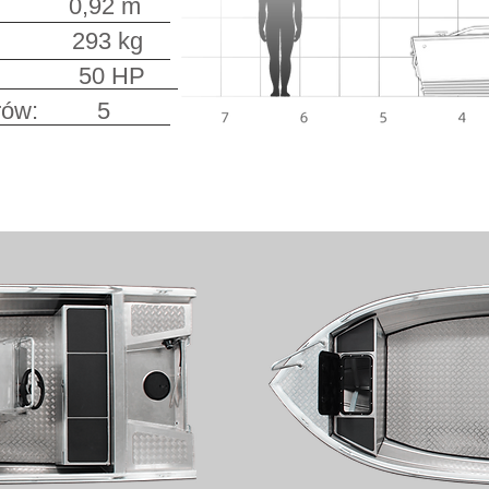
: 0,92 m
3 kg
ika: 50 HP
ażerów: 5