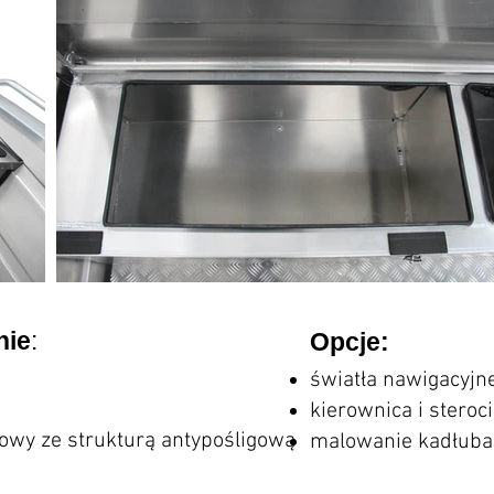
nie
:
Opcje:
i
światła nawigacyjn
kierownica i steroc
owy ze strukturą antypośligową
malowanie kadłuba