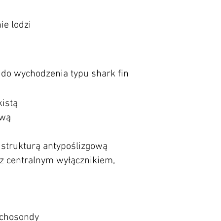
ie lodzi
 do wychodzenia typu shark fin
istą
​
ową
 strukturą antypoślizgową
 z
centralnym
wyłącznikiem,
chosondy