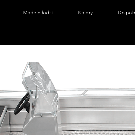
Modele łodzi
Kolory
Do pob