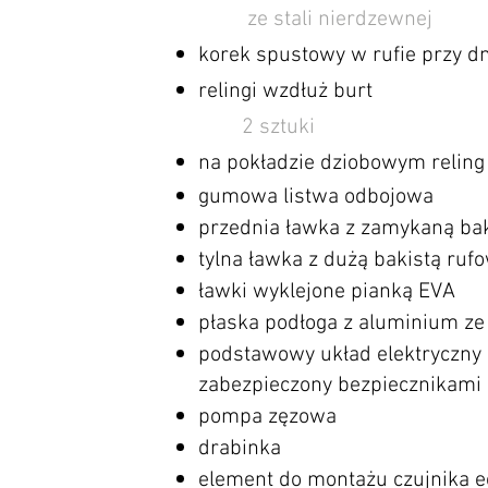
ze stali nierdzewnej
korek spustowy w rufie przy dn
relingi wzdłuż burt
2 sztuki​
na pokładzie dziobowym reling
gumowa listwa odbojowa
przednia ławka z zamykaną bak
tylna ławka
​
z dużą bakistą ruf
ławki wyklejone pianką EVA
płaska podłoga z aluminium ze
podstawowy układ elektryczny
zabezpieczony bezpiecznikami
pompa zęzowa
drabinka
element do montażu czujnika
e