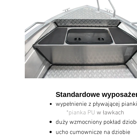
Standardowe wyposaże
wypełnienie z pływającej piank
​
*pianka PU
w ławkach
duży wzmocniony
pokład dziob
ucho cumownicze na dziobie