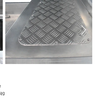
e
iąg