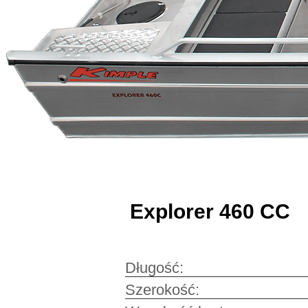
Explorer 460 CC
Długość: 4
Szer
o
ko
ść: 1