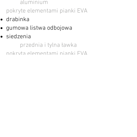
​
aluminium
pokryte
elementami pianki EVA
drabinka
gumowa listwa odbojowa
siedzenia
przednia i tylna ławka
pokryta elementami pianki EVA
​
bakista na rufie
przedział na akumulator i
zbiornik paliwa​
bakista dziobowa
na rufie uchwyt do
montażu
czujnika echosondy
1 sztuka element spawany
​