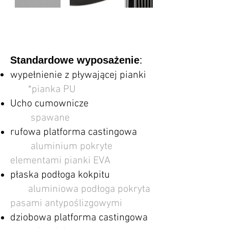
Standardowe wyposażenie
:
wypełnienie z pływającej pianki
​
*pianka PU
Ucho cumownicze
spawane​
rufowa platforma castingowa
​aluminium pokryte
elementami pianki EVA
płaska podłoga kokpitu
aluminiowa podłoga pokryta
pasami antypoślizgowymi
​dziobowa platforma castingowa