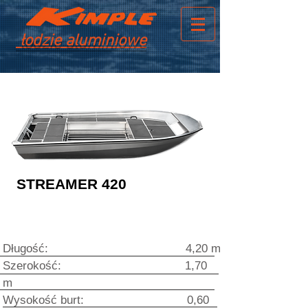
łodzie aluminiowe
STREAMER 420
Długość: 4,20 m
Szer
o
ko
ść: 1,70
m
Wysokość burt: 0,60