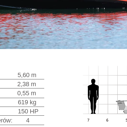
,60 m
,38 m
: 0,55 m
9 kg
ika: 150 HP
ażerów: 4