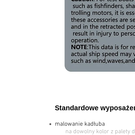
Standardowe wyposaże
malowanie kadłuba
​
na dowolny kolor z palety