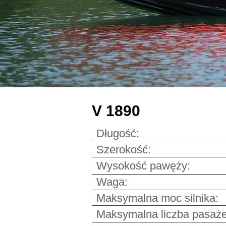
V 1890
Długość: 5
Szer
o
ko
ść: 2
Wysokość pawęży
Waga: 61
Maksymalna moc siln
Maksymalna liczba pas