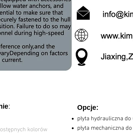
nie
:
Opc
je:
płyta hydrauliczna do 
płyta mechaniczna do 
 dostępnych kolorów